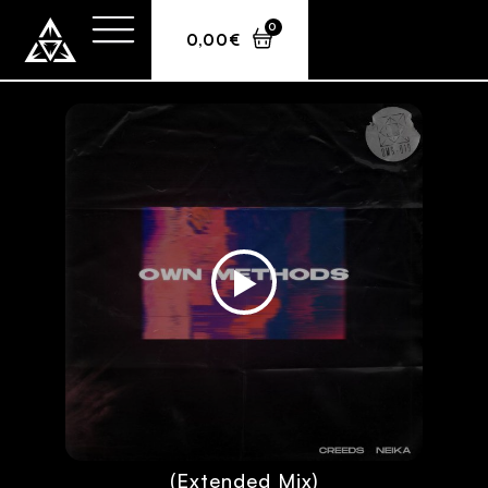
0
0,00
€
Creeds & Neika – Own Methods
(Extended Mix)