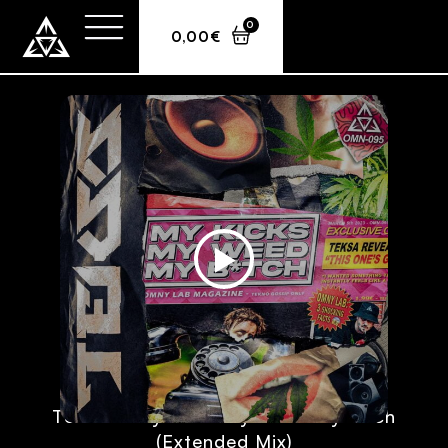
0
0,00
€
Teksa – My Kicks My Weed My Bitch
(Extended Mix)