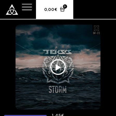
0
0,00
€
Teksa – Storm
1,45
€