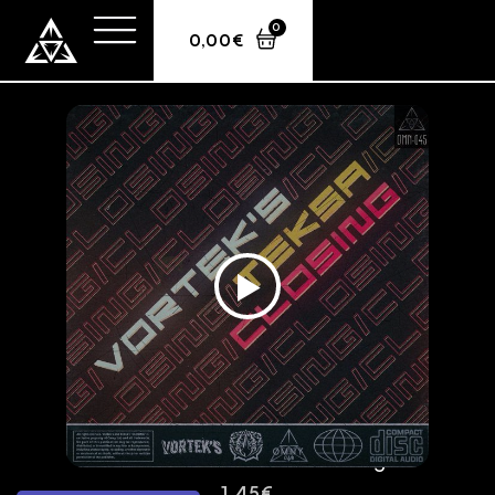
0
0,00
€
Teksa & Vortek’s – Closing
1,45
€