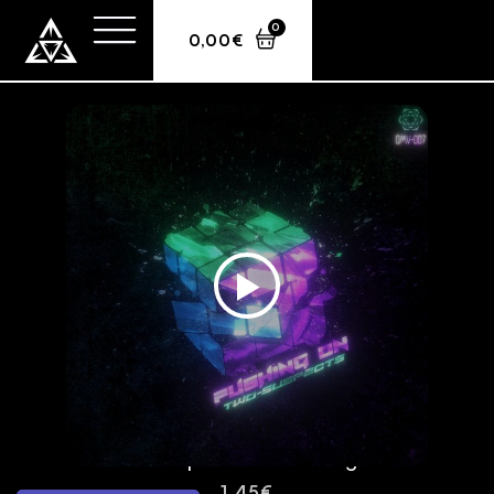
0
0,00
€
Two Suspects – Pushing On
1,45
€