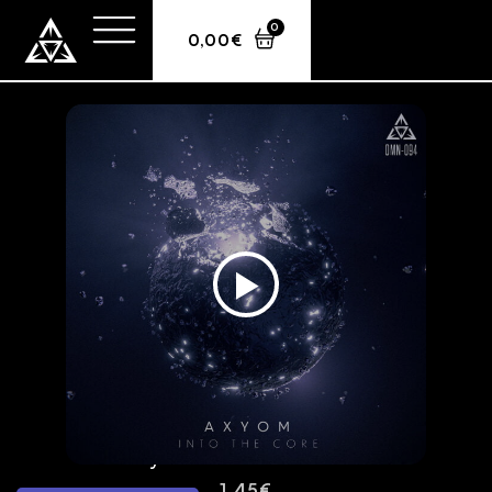
0
0,00
€
Axyom – Into The Core
1,45
€