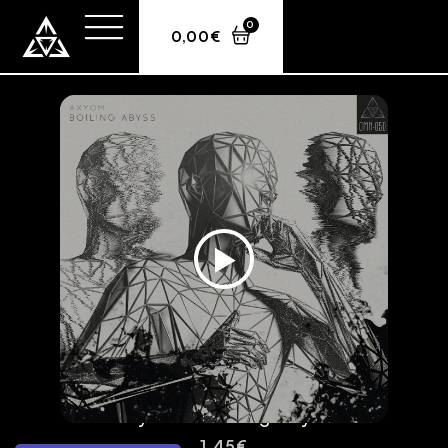
0
0,00
€
Axyom – Boiling Abyss
1,45
€