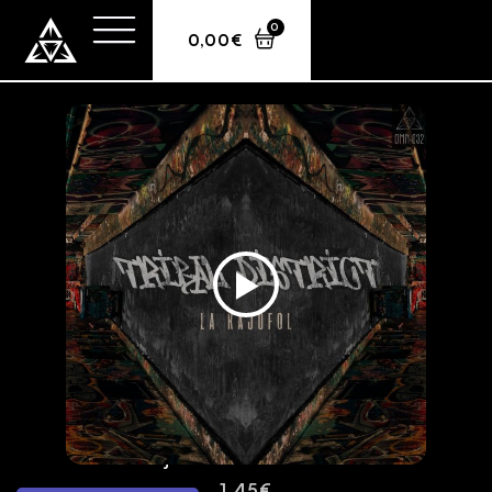
0
0,00
€
La Kajofol – Tribal District
1,45
€