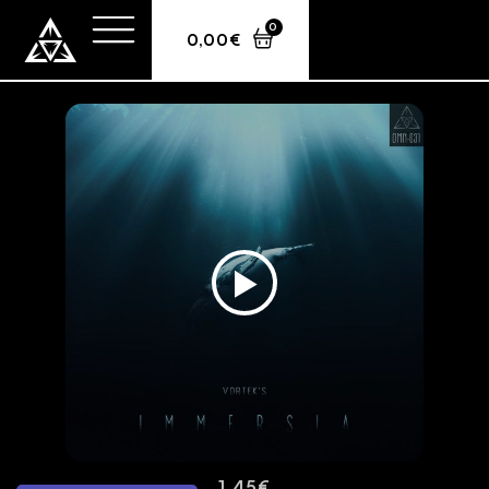
0
0,00
€
Vortek’s – Immersia
1,45
€